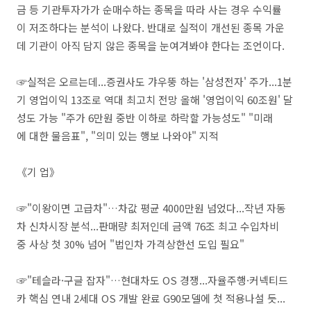
금 등 기관투자가가 순매수하는 종목을 따라 사는 경우 수익률
이 저조하다는 분석이 나왔다. 반대로 실적이 개선된 종목 가운
데 기관이 아직 담지 않은 종목을 눈여겨봐야 한다는 조언이다.
☞실적은 오르는데...증권사도 갸우뚱 하는 '삼성전자' 주가...1분
기 영업이익 13조로 역대 최고치 전망 올해 '영업이익 60조원' 달
성도 가능 "주가 6만원 중반 이하로 하락할 가능성도" "미래
에 대한 물음표", "의미 있는 행보 나와야" 지적
​《기 업》
☞"이왕이면 고급차"…차값 평균 4000만원 넘었다...작년 자동
차 신차시장 분석...판매량 최저인데 금액 76조 최고 수입차비
중 사상 첫 30% 넘어 "법인차 가격상한선 도입 필요"
☞"테슬라·구글 잡자"…현대차도 OS 경쟁...자율주행·커넥티드
카 핵심 연내 2세대 OS 개발 완료 G90모델에 첫 적용나설 듯...