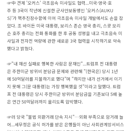
☞中 견제 '오커스' 극초음속 미사일도 협력...미국·영국·호
주 등 3국이 작년에 신설한 군사안보동맹인 '오커스(AUKU
S)'가 핵추진잠수함에 이어 극초음속 미사일 개발에서도 손을 잡
았다. 조 바이든 미국 대통령, 보리스 존슨 영국 총리, 스콧 모리
슨 호주 총리는 전화 통화를 한 후 공동 성명을 내고 극초음속 미
사일과 전자전 역량에 관한 새로운 3국 협력을 시작하기로 약속
했다고 밝혔다.
☞"내 재선 실패로 행복한 사람은 문재인"...트럼프 전 대통령
은 주한미군 방위비 분담금 문제와 관련해 "(한국은) 당시 1년
에 50억달러를 지불하기로 했다"며 "하지만 내가 선거에서 이기
지 못해 그(문 대통령)는 가장 행복했을 것"이라고 말했다. 트럼
프 전 대통령은 당시 주한미군 방위비 분담금을 기존보다 5배 높
은 연간 50억달러까지 올리도록 압박했다.
☞러 당국 "불법 외환거래 단속 지시"…외화 부족으로 암거래 늘
어...세무청은 공식 허가를 받은 은행들이 아닌 사회관계망서비스