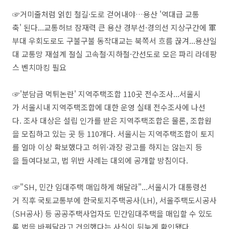
☞거미줄처럼 얽힌 철길·도로 걷어내야…용산 '역대급 교통
축' 된다...교통허브 잠재력 큰 용산 경부선·경의선 지상구간에 軍
부대 우회도로도 구불구불 동작대교는 북쪽서 흐름 끊겨...용산일
대 교통망 재설계 절실 고속철·지하철·간선도로 모은 파리 라데팡
스 벤치마킹 필요
☞'분담금 먹튀논란' 지역주택조합 110곳 전수조사...서울시
가 서울시내 지역주택조합에 대한 운영 실태 전수조사에 나선
다. 조사 대상은 설립 인가를 받은 지역주택조합은 물론, 조합원
을 모집하고 있는 곳 등 110개다. 서울시는 지역주택조합이 토지
를 얼마 이상 확보했다고 허위·과장 광고를 하지는 않는지 등
을 들여다보고, 법 위반 사례는 대외에 공개할 방침이다.
☞"SH, 민간 임대주택 매입하게 해달라"...서울시가 대통령선
거 직후 국토교통부에 한국토지주택공사(LH), 서울주택도시공사
(SH공사) 등 공공주택사업자도 민간임대주택을 매입할 수 있도
록 법을 바꿔달라고 건의했다는 사실이 뒤늦게 확인됐다.