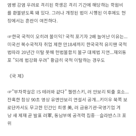
염병 감염 우려로 격리된 학생은 격리 기간에 해당하는 학원비
를 환불받도록 돼 있다. 그러나 개정된 법이 시행된 이후에도 현
장에서는 혼란이 여전하다.
☞한국 국적이 오히려 불이익? 국적 포기자 2배 늘어난 이유는...
미국선 복수국적자 취업 제한 만18세까지 한국국적 유지땐 국적
법따라 20년간 이탈 못해 헌법불합치 불구 대체법 지연...재외동
포 "되레 법강화 우려" 황급히 국적 이탈하는 경우도
《국 제》
☞"부차학살은 IS 테러와 같다" 젤렌스키, 러 안보리 퇴출 호소...
잔혹한 참상 90초 영상 유엔안보리 연설서 공개...키이우 북쪽 보
로댠카서도 무고한 민간인 희생 美, 러 금융기관·국영기업 겨
냥 새 제재 곧 발표 러軍, 동남부에 공격력 집중…슬라뱐스크 포
위