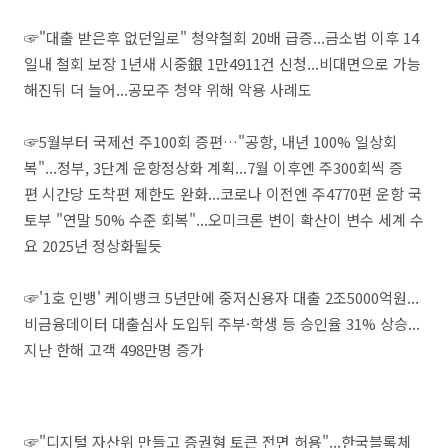
☞"대출 받은후 없던일로" 청약철회 20배 급증...금소법 이후 14
일내 철회 보장 1년새 시중銀 1만4911건 신청...비대면으로 가능
해진뒤 더 늘어...공모주 청약 위해 악용 사례도
☞5월부터 국제선 주100회 증편…"공항, 내년 100% 일상회
복"...정부, 3단계 운항정상화 계획...7월 이후엔 주300회씩 증
편 시간당 도착편 제한도 완화...코로나 이전엔 주4770편 운항 국
토부 "연말 50% 수준 회복"...오미크론 변이 확산이 변수 세계 수
요 2025년 정상화될듯
☞'1호 인뱅' 케이뱅크 5년만에 중저신용자 대출 2조5000억원...
비금융데이터 대출심사 도입뒤 주부·학생 등 승인율 31% 상승...
지난 한해 고객 498만명 증가
☞"디지털 자산위 만들고 증권형 토큰 전면 허용"...한국블록체