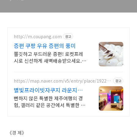
http://m.coupang.com
광고
증편 쿠팡 우유 증편의 풍미
쫄깃하고 부드러운 증편! 로켓프레
시로 신선하게 새벽배송받으세요.
전자레인지 조리 간편! 소분 포장으
로 속 편하게 즐기는 온가족 간식.
https://map.naver.com/v5/entry/place/192206
광고
3498
별빛프라이빗자쿠지 라운지독
채 사진보다 더좋아요. 찐 리뷰
뻔하지 않은 특별한 제주여행의 경
험, 갤러리 같은 공간에서 특별한 가
족과의 휴식 하늘보며 노천 자쿠지
스파, 프리미엄 인테리어, 노래방, 대
형스크린, 넓은잔디정원
《경 제》