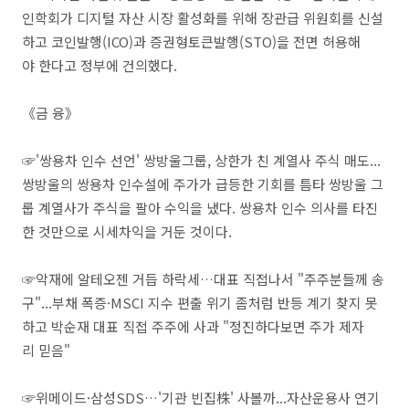
인학회가 디지털 자산 시장 활성화를 위해 장관급 위원회를 신설
하고 코인발행(ICO)과 증권형토큰발행(STO)을 전면 허용해
야 한다고 정부에 건의했다.
​《금 융》
☞'쌍용차 인수 선언' 쌍방울그룹, 상한가 친 계열사 주식 매도...
쌍방울의 쌍용차 인수설에 주가가 급등한 기회를 틈타 쌍방울 그
룹 계열사가 주식을 팔아 수익을 냈다. 쌍용차 인수 의사를 타진
한 것만으로 시세차익을 거둔 것이다.
☞악재에 알테오젠 거듭 하락세…대표 직접나서 "주주분들께 송
구"...부채 폭증·MSCI 지수 편출 위기 좀처럼 반등 계기 찾지 못
하고 박순재 대표 직접 주주에 사과 "정진하다보면 주가 제자
리 믿음"
☞위메이드·삼성SDS…'기관 빈집株' 사볼까...자산운용사 연기