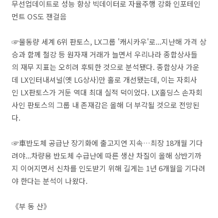
무선업데이트로 성능 향상 빅데이터로 자율주행 강화 인포테인
먼트 OS도 잰걸음
☞물동량 세계 6위 판토스, LX그룹 '캐시카우'로...지난해 가격 상
승과 함께 철강 등 원자재 거래가 늘면서 우리나라 종합상사들
의 재무 지표는 오히려 후퇴한 것으로 분석됐다. 종합상사 가운
데 LX인터내셔널(옛 LG상사)만 홀로 개선됐는데, 이는 자회사
인 LX판토스가 거둔 역대 최대 실적 덕이었다. LX홀딩스 손자회
사인 판토스의 그룹 내 존재감은 올해 더 부각될 것으로 전망된
다.
☞車반도체 공급난 장기화에 출고지연 지속…최장 18개월 기다
려야...차량용 반도체 수급난에 따른 생산 차질이 올해 상반기까
지 이어지면서 신차를 인도받기 위해 길게는 1년 6개월을 기다려
야 한다는 분석이 나왔다.
《부 동 산》