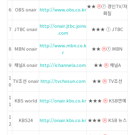
★★
ⓝ
ⓕ 경인TV/저
6
OBS onair
http://www.obs.co.kr
화질
http://onair.jtbc.joins
7
JTBC onair
★★★ ⓛ JTBC
.com
http://www.mbn.co.k
8
MBN onair
★★
ⓝ
ⓕ MBN
r
9
채널A onair
http://ichannela.com
★★
ⓝ
채널A
1
TV조선 onair
http://tvchosun.com
★★
ⓝ
TV조선
0
1
KBS world
http://onair.kbs.co.kr
★★★
ⓝ
KSB연예
1
1
KBS24
http://onair.kbs.co.kr
★★★
ⓝ
KSB 뉴스
2