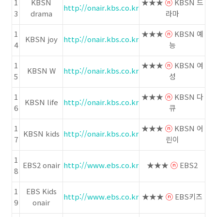
1
KBSN
★★★
ⓝ
KBSN 드
http://onair.kbs.co.kr
3
drama
라마
1
★★★
ⓝ
KBSN 예
KBSN joy
http://onair.kbs.co.kr
4
능
1
★★★
ⓝ
KBSN 여
KBSN W
http://onair.kbs.co.kr
5
성
1
★★★
ⓝ
KBSN 다
KBSN life
http://onair.kbs.co.kr
6
큐
1
★★★
ⓝ
KBSN 어
KBSN kids
http://onair.kbs.co.kr
7
린이
1
EBS2 onair
http://www.ebs.co.kr
★★★
ⓝ
EBS2
8
1
EBS Kids
http://www.ebs.co.kr
★★★
ⓝ
EBS키즈
9
onair