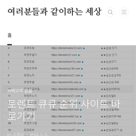
본문 바로가기
여러분들과 같이하는 세상
홈
카테고리 없음
토렌트 큐큐 순위 사이트 바
로가기
by 스캇님
2022. 5. 5.