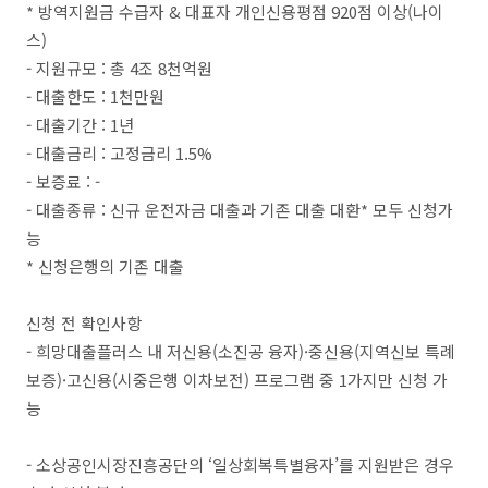
* 방역지원금 수급자 & 대표자 개인신용평점 920점 이상(나이
스)
- 지원규모 : 총 4조 8천억원
- 대출한도 : 1천만원
- 대출기간 : 1년
- 대출금리 : 고정금리 1.5%
- 보증료 : -
- 대출종류 : 신규 운전자금 대출과 기존 대출 대환* 모두 신청가
능
* 신청은행의 기존 대출
신청 전 확인사항
- 희망대출플러스 내 저신용(소진공 융자)·중신용(지역신보 특례
보증)·고신용(시중은행 이차보전) 프로그램 중 1가지만 신청 가
능
- 소상공인시장진흥공단의 ‘일상회복특별융자’를 지원받은 경우