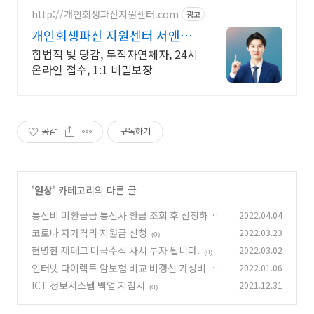
http://개인회생파산지원센터.com
광고
개인회생파산 지원센터 서앤율
빚탕감 모든 부채 해결
합법적 빚 탕감, 무직자연체자, 24시
온라인 접수, 1:1 비밀보장
공감
구독하기
'
일상
' 카테고리의 다른 글
통신비 미환급금 통신사 환급 조회 후 신청하세
2022.04.04
요.
코로나 자가격리 지원금 신청
2022.03.23
(0)
(0)
현명한 제테크 미국주식 사서 부자 됩니다.
2022.03.02
(0)
인터넷 다이렉트 암보험 비교 비갱신 가성비 저렴
2022.01.06
한곳
ICT 정보시스템 백업 지침서
2021.12.31
(0)
(0)