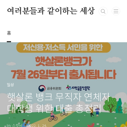
본문 바로가기
여러분들과 같이하는 세상
홈
일상
햇살론 뱅크 무직자 연체자
대학생 위한 대출 총정리
by 스캇님
2022. 1. 24.